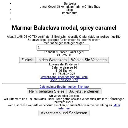
Startseite
Unser Geschäft
Kontaktaufnahme
Online Shop
Shop
Impressum
Marmar Balaclava modal, spicy caramel
Alter: 3 J/98 OEKO-TEX zertifiziert Stilvolle, funktionelle Kinderkleidung hochwertige Bio-
Baumwolle gut geeignet für unter den Ski- oder Velohelm
Mehr anzeigen
Weniger zeigen
1
Schnell! Nur noch 1 auf Lager!
CHF
26.00
Zurück
In den Warenkorb
Wählen Sie Varianten
Löwenzahn Kinderwelt
Bahnhofstrasse 16
4106 Therwil
+41 78 250 40 25
loewenzahn.kinderwelt@gmail.com
social link
social link
Datenschutz-Bestimmungen
Sitemap
Nein, behalten Sie es
Ja, jetzt entfernen
Wir verwenden Cookies.
Wir kümmern uns um Ihre Daten und würden gerne Cookies verwenden, um Ihre Erfahrungen
zu verbessern.
Wenn Sie diese Website weiter durchsuchen, stimmen Sie dieser Verwendung zu.
Mehr
erfahren
Akzeptieren und Schliessen