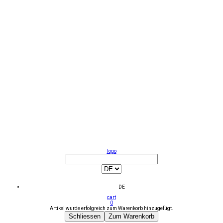
logo
DE
cart
0
Artikel wurde erfolgreich zum Warenkorb hinzugefügt.
Schliessen
Zum Warenkorb