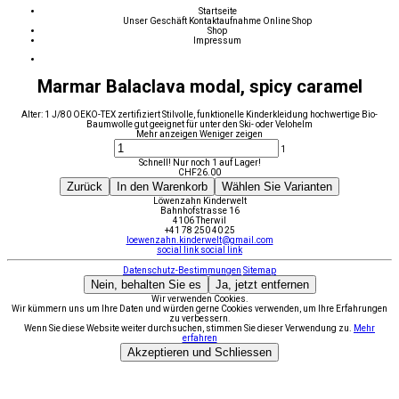
Startseite
Unser Geschäft
Kontaktaufnahme
Online Shop
Shop
Impressum
Marmar Balaclava modal, spicy caramel
Alter: 1 J/80 OEKO-TEX zertifiziert Stilvolle, funktionelle Kinderkleidung hochwertige Bio-
Baumwolle gut geeignet für unter den Ski- oder Velohelm
Mehr anzeigen
Weniger zeigen
1
Schnell! Nur noch 1 auf Lager!
CHF
26.00
Zurück
In den Warenkorb
Wählen Sie Varianten
Löwenzahn Kinderwelt
Bahnhofstrasse 16
4106 Therwil
+41 78 250 40 25
loewenzahn.kinderwelt@gmail.com
social link
social link
Datenschutz-Bestimmungen
Sitemap
Nein, behalten Sie es
Ja, jetzt entfernen
Wir verwenden Cookies.
Wir kümmern uns um Ihre Daten und würden gerne Cookies verwenden, um Ihre Erfahrungen
zu verbessern.
Wenn Sie diese Website weiter durchsuchen, stimmen Sie dieser Verwendung zu.
Mehr
erfahren
Akzeptieren und Schliessen