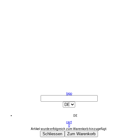
logo
DE
cart
0
Artikel wurde erfolgreich zum Warenkorb hinzugefügt.
Schliessen
Zum Warenkorb