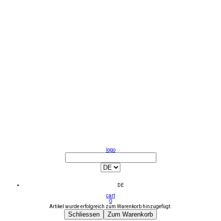
logo
DE
cart
0
Artikel wurde erfolgreich zum Warenkorb hinzugefügt.
Schliessen
Zum Warenkorb