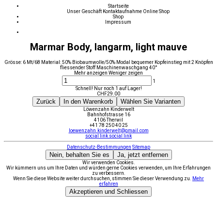
Startseite
Unser Geschäft
Kontaktaufnahme
Online Shop
Shop
Impressum
Marmar Body, langarm, light mauve
Grösse: 6 Mt/68 Material: 50% Biobaumwolle/50% Modal bequemer Kopfeinstieg mit 2 Knöpfen
fliessender Stoff Maschinenwaschgang 40°
Mehr anzeigen
Weniger zeigen
1
Schnell! Nur noch 1 auf Lager!
CHF
29.00
Zurück
In den Warenkorb
Wählen Sie Varianten
Löwenzahn Kinderwelt
Bahnhofstrasse 16
4106 Therwil
+41 78 250 40 25
loewenzahn.kinderwelt@gmail.com
social link
social link
Datenschutz-Bestimmungen
Sitemap
Nein, behalten Sie es
Ja, jetzt entfernen
Wir verwenden Cookies.
Wir kümmern uns um Ihre Daten und würden gerne Cookies verwenden, um Ihre Erfahrungen
zu verbessern.
Wenn Sie diese Website weiter durchsuchen, stimmen Sie dieser Verwendung zu.
Mehr
erfahren
Akzeptieren und Schliessen