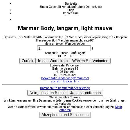
Startseite
Unser Geschäft
Kontaktaufnahme
Online Shop
Shop
Impressum
Marmar Body, langarm, light mauve
Grösse: 2 J/92 Material: 50% Biobaumwolle/50% Modal bequemer Kopfeinstieg mit 2 Knöpfen
fliessender Stoff Maschinenwaschgang 40°
Mehr anzeigen
Weniger zeigen
1
Schnell! Nur noch 1 auf Lager!
CHF
29.00
Zurück
In den Warenkorb
Wählen Sie Varianten
Löwenzahn Kinderwelt
Bahnhofstrasse 16
4106 Therwil
+41 78 250 40 25
loewenzahn.kinderwelt@gmail.com
social link
social link
Datenschutz-Bestimmungen
Sitemap
Nein, behalten Sie es
Ja, jetzt entfernen
Wir verwenden Cookies.
Wir kümmern uns um Ihre Daten und würden gerne Cookies verwenden, um Ihre Erfahrungen
zu verbessern.
Wenn Sie diese Website weiter durchsuchen, stimmen Sie dieser Verwendung zu.
Mehr
erfahren
Akzeptieren und Schliessen