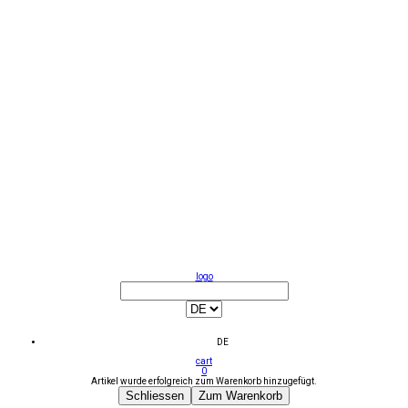
logo
DE
cart
0
Artikel wurde erfolgreich zum Warenkorb hinzugefügt.
Schliessen
Zum Warenkorb