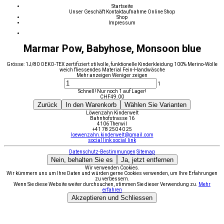
Startseite
Unser Geschäft
Kontaktaufnahme
Online Shop
Shop
Impressum
Marmar Pow, Babyhose, Monsoon blue
Grösse: 1J/80 OEKO-TEX zertifiziert stilvolle, funktionelle Kinderkleidung 100% Merino-Wolle
weich fliessendes Material Fein-Handwäsche
Mehr anzeigen
Weniger zeigen
1
Schnell! Nur noch 1 auf Lager!
CHF
49.00
Zurück
In den Warenkorb
Wählen Sie Varianten
Löwenzahn Kinderwelt
Bahnhofstrasse 16
4106 Therwil
+41 78 250 40 25
loewenzahn.kinderwelt@gmail.com
social link
social link
Datenschutz-Bestimmungen
Sitemap
Nein, behalten Sie es
Ja, jetzt entfernen
Wir verwenden Cookies.
Wir kümmern uns um Ihre Daten und würden gerne Cookies verwenden, um Ihre Erfahrungen
zu verbessern.
Wenn Sie diese Website weiter durchsuchen, stimmen Sie dieser Verwendung zu.
Mehr
erfahren
Akzeptieren und Schliessen