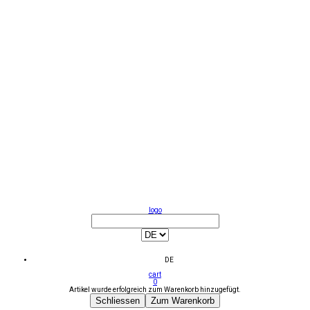
logo
DE
cart
0
Artikel wurde erfolgreich zum Warenkorb hinzugefügt.
Schliessen
Zum Warenkorb