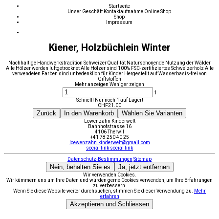
Startseite
Unser Geschäft
Kontaktaufnahme
Online Shop
Shop
Impressum
Kiener, Holzbüchlein Winter
Nachhaltige Handwerkstradition Schweizer Qualität Naturschonende Nutzung der Wälder
Alle Hölzer werden luftgetrocknet Alle Hölzer sind 100% FSC-zertifiziertes Schweizerholz Alle
verwendeten Farben sind unbedenklich für Kinder Hergestellt auf Wasserbasis-frei von
Giftstoffen
Mehr anzeigen
Weniger zeigen
1
Schnell! Nur noch 1 auf Lager!
CHF
21.00
Zurück
In den Warenkorb
Wählen Sie Varianten
Löwenzahn Kinderwelt
Bahnhofstrasse 16
4106 Therwil
+41 78 250 40 25
loewenzahn.kinderwelt@gmail.com
social link
social link
Datenschutz-Bestimmungen
Sitemap
Nein, behalten Sie es
Ja, jetzt entfernen
Wir verwenden Cookies.
Wir kümmern uns um Ihre Daten und würden gerne Cookies verwenden, um Ihre Erfahrungen
zu verbessern.
Wenn Sie diese Website weiter durchsuchen, stimmen Sie dieser Verwendung zu.
Mehr
erfahren
Akzeptieren und Schliessen