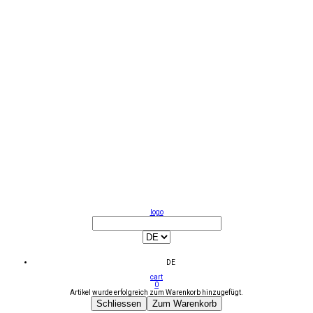
logo
DE
cart
0
Artikel wurde erfolgreich zum Warenkorb hinzugefügt.
Schliessen
Zum Warenkorb