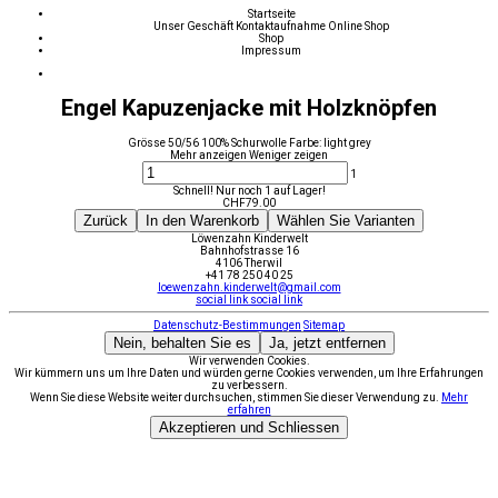
Startseite
Unser Geschäft
Kontaktaufnahme
Online Shop
Shop
Impressum
Engel Kapuzenjacke mit Holzknöpfen
Grösse 50/56 100% Schurwolle Farbe: light grey
Mehr anzeigen
Weniger zeigen
1
Schnell! Nur noch 1 auf Lager!
CHF
79.00
Zurück
In den Warenkorb
Wählen Sie Varianten
Löwenzahn Kinderwelt
Bahnhofstrasse 16
4106 Therwil
+41 78 250 40 25
loewenzahn.kinderwelt@gmail.com
social link
social link
Datenschutz-Bestimmungen
Sitemap
Nein, behalten Sie es
Ja, jetzt entfernen
Wir verwenden Cookies.
Wir kümmern uns um Ihre Daten und würden gerne Cookies verwenden, um Ihre Erfahrungen
zu verbessern.
Wenn Sie diese Website weiter durchsuchen, stimmen Sie dieser Verwendung zu.
Mehr
erfahren
Akzeptieren und Schliessen