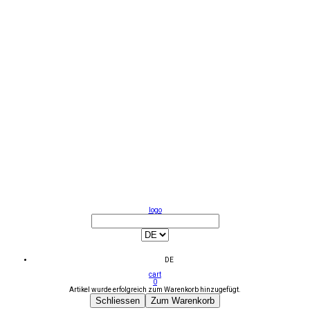
logo
DE
cart
0
Artikel wurde erfolgreich zum Warenkorb hinzugefügt.
Schliessen
Zum Warenkorb