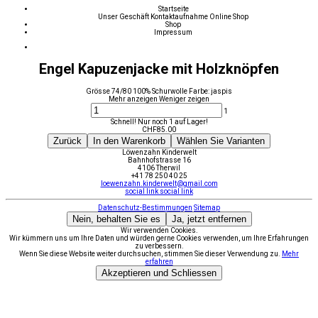
Startseite
Unser Geschäft
Kontaktaufnahme
Online Shop
Shop
Impressum
Engel Kapuzenjacke mit Holzknöpfen
Grösse 74/80 100% Schurwolle Farbe: jaspis
Mehr anzeigen
Weniger zeigen
1
Schnell! Nur noch 1 auf Lager!
CHF
85.00
Zurück
In den Warenkorb
Wählen Sie Varianten
Löwenzahn Kinderwelt
Bahnhofstrasse 16
4106 Therwil
+41 78 250 40 25
loewenzahn.kinderwelt@gmail.com
social link
social link
Datenschutz-Bestimmungen
Sitemap
Nein, behalten Sie es
Ja, jetzt entfernen
Wir verwenden Cookies.
Wir kümmern uns um Ihre Daten und würden gerne Cookies verwenden, um Ihre Erfahrungen
zu verbessern.
Wenn Sie diese Website weiter durchsuchen, stimmen Sie dieser Verwendung zu.
Mehr
erfahren
Akzeptieren und Schliessen