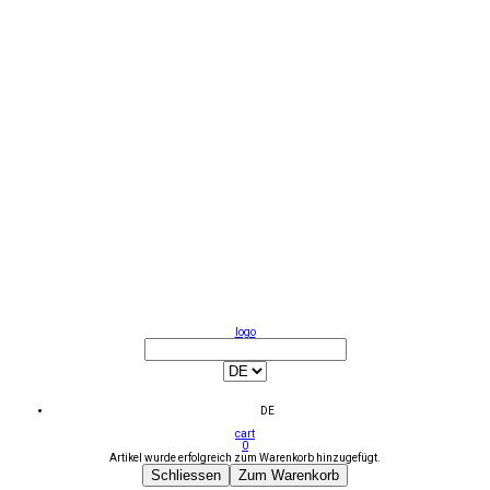
logo
DE
cart
0
Artikel wurde erfolgreich zum Warenkorb hinzugefügt.
Schliessen
Zum Warenkorb