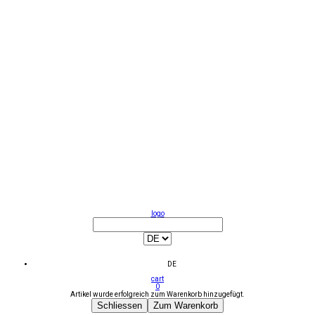
logo
DE
cart
0
Artikel wurde erfolgreich zum Warenkorb hinzugefügt.
Schliessen
Zum Warenkorb