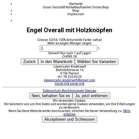
Startseite
Unser Geschäft
Kontaktaufnahme
Online Shop
Shop
Impressum
Engel Overall mit Holzknöpfen
Grösse: 50/56 100% Schurwolle Farbe: safran
Mehr anzeigen
Weniger zeigen
1
Schnell! Nur noch 1 auf Lager!
CHF
89.00
Zurück
In den Warenkorb
Wählen Sie Varianten
Löwenzahn Kinderwelt
Bahnhofstrasse 16
4106 Therwil
+41 78 250 40 25
loewenzahn.kinderwelt@gmail.com
social link
social link
Datenschutz-Bestimmungen
Sitemap
Nein, behalten Sie es
Ja, jetzt entfernen
Wir verwenden Cookies.
Wir kümmern uns um Ihre Daten und würden gerne Cookies verwenden, um Ihre Erfahrungen
zu verbessern.
Wenn Sie diese Website weiter durchsuchen, stimmen Sie dieser Verwendung zu.
Mehr
erfahren
Akzeptieren und Schliessen