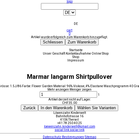
logo
DE
cart
0
Artikel wurde erfolgreich zum Warenkorb hinzugefügt.
Schliessen
Zum Warenkorb
Startseite
Unser Geschäft
Kontaktaufnahme
Online Shop
Shop
Impressum
Marmar langarm Shirtpullover
rösse: 1.5J/86 Farbe: Flower Garden Material: 96% Viskose, 4% Elastane Waschprogramm 40 Gr
Mehr anzeigen
Weniger zeigen
1
Artikel derzeit nicht auf Lager.
CHF
35.00
Zurück
In den Warenkorb
Wählen Sie Varianten
Löwenzahn Kinderwelt
Bahnhofstrasse 16
4106 Therwil
+41 78 250 40 25
loewenzahn.kinderwelt@gmail.com
social link
social link
Datenschutz-Bestimmungen
Sitemap