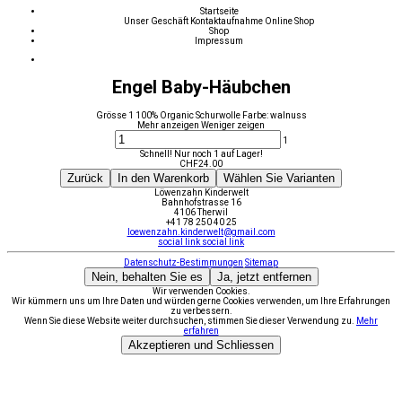
Startseite
Unser Geschäft
Kontaktaufnahme
Online Shop
Shop
Impressum
Engel Baby-Häubchen
Grösse 1 100% Organic Schurwolle Farbe: walnuss
Mehr anzeigen
Weniger zeigen
1
Schnell! Nur noch 1 auf Lager!
CHF
24.00
Zurück
In den Warenkorb
Wählen Sie Varianten
Löwenzahn Kinderwelt
Bahnhofstrasse 16
4106 Therwil
+41 78 250 40 25
loewenzahn.kinderwelt@gmail.com
social link
social link
Datenschutz-Bestimmungen
Sitemap
Nein, behalten Sie es
Ja, jetzt entfernen
Wir verwenden Cookies.
Wir kümmern uns um Ihre Daten und würden gerne Cookies verwenden, um Ihre Erfahrungen
zu verbessern.
Wenn Sie diese Website weiter durchsuchen, stimmen Sie dieser Verwendung zu.
Mehr
erfahren
Akzeptieren und Schliessen