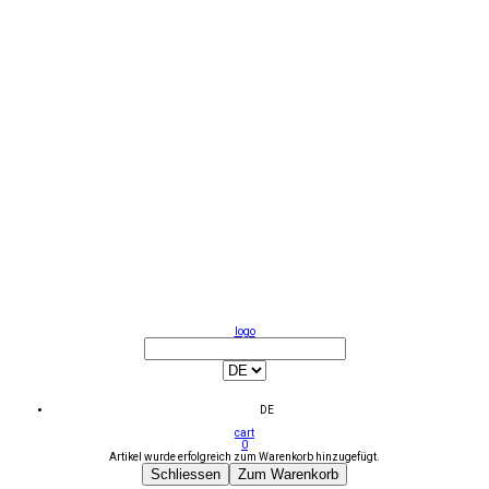
logo
DE
cart
0
Artikel wurde erfolgreich zum Warenkorb hinzugefügt.
Schliessen
Zum Warenkorb