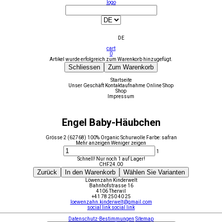
logo
DE
cart
0
Artikel wurde erfolgreich zum Warenkorb hinzugefügt.
Schliessen
Zum Warenkorb
Startseite
Unser Geschäft
Kontaktaufnahme
Online Shop
Shop
Impressum
Engel Baby-Häubchen
Grösse 2 (62768) 100% Organic Schurwolle Farbe: safran
Mehr anzeigen
Weniger zeigen
1
Schnell! Nur noch 1 auf Lager!
CHF
24.00
Zurück
In den Warenkorb
Wählen Sie Varianten
Löwenzahn Kinderwelt
Bahnhofstrasse 16
4106 Therwil
+41 78 250 40 25
loewenzahn.kinderwelt@gmail.com
social link
social link
Datenschutz-Bestimmungen
Sitemap