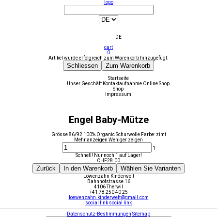
logo
DE
cart
0
Artikel wurde erfolgreich zum Warenkorb hinzugefügt.
Schliessen
Zum Warenkorb
Startseite
Unser Geschäft
Kontaktaufnahme
Online Shop
Shop
Impressum
Engel Baby-Mütze
Grösse 86/92 100% Organic Schurwolle Farbe: zimt
Mehr anzeigen
Weniger zeigen
1
Schnell! Nur noch 1 auf Lager!
CHF
28.00
Zurück
In den Warenkorb
Wählen Sie Varianten
Löwenzahn Kinderwelt
Bahnhofstrasse 16
4106 Therwil
+41 78 250 40 25
loewenzahn.kinderwelt@gmail.com
social link
social link
Datenschutz-Bestimmungen
Sitemap