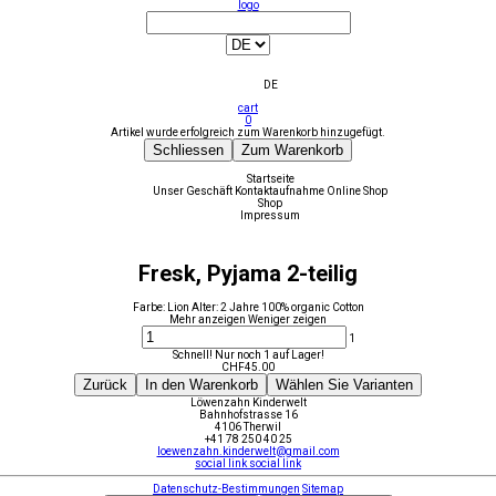
logo
DE
cart
0
Artikel wurde erfolgreich zum Warenkorb hinzugefügt.
Schliessen
Zum Warenkorb
Startseite
Unser Geschäft
Kontaktaufnahme
Online Shop
Shop
Impressum
Fresk, Pyjama 2-teilig
Farbe: Lion Alter: 2 Jahre 100% organic Cotton
Mehr anzeigen
Weniger zeigen
1
Schnell! Nur noch 1 auf Lager!
CHF
45.00
Zurück
In den Warenkorb
Wählen Sie Varianten
Löwenzahn Kinderwelt
Bahnhofstrasse 16
4106 Therwil
+41 78 250 40 25
loewenzahn.kinderwelt@gmail.com
social link
social link
Datenschutz-Bestimmungen
Sitemap