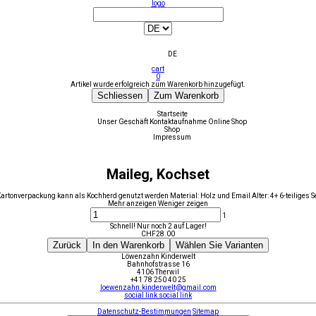
logo
DE
cart
0
Artikel wurde erfolgreich zum Warenkorb hinzugefügt.
Schliessen
Zum Warenkorb
Startseite
Unser Geschäft
Kontaktaufnahme
Online Shop
Shop
Impressum
Maileg, Kochset
artonverpackung kann als Kochherd genutzt werden Material: Holz und Email Alter: 4+ 6-teiliges S
Mehr anzeigen
Weniger zeigen
1
Schnell! Nur noch 2 auf Lager!
CHF
28.00
Zurück
In den Warenkorb
Wählen Sie Varianten
Löwenzahn Kinderwelt
Bahnhofstrasse 16
4106 Therwil
+41 78 250 40 25
loewenzahn.kinderwelt@gmail.com
social link
social link
Datenschutz-Bestimmungen
Sitemap