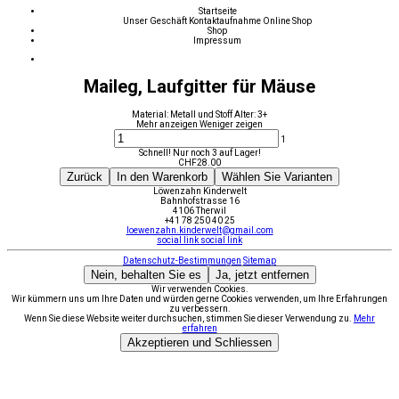
Startseite
Unser Geschäft
Kontaktaufnahme
Online Shop
Shop
Impressum
Maileg, Laufgitter für Mäuse
Material: Metall und Stoff Alter: 3+
Mehr anzeigen
Weniger zeigen
1
Schnell! Nur noch 3 auf Lager!
CHF
28.00
Zurück
In den Warenkorb
Wählen Sie Varianten
Löwenzahn Kinderwelt
Bahnhofstrasse 16
4106 Therwil
+41 78 250 40 25
loewenzahn.kinderwelt@gmail.com
social link
social link
Datenschutz-Bestimmungen
Sitemap
Nein, behalten Sie es
Ja, jetzt entfernen
Wir verwenden Cookies.
Wir kümmern uns um Ihre Daten und würden gerne Cookies verwenden, um Ihre Erfahrungen
zu verbessern.
Wenn Sie diese Website weiter durchsuchen, stimmen Sie dieser Verwendung zu.
Mehr
erfahren
Akzeptieren und Schliessen