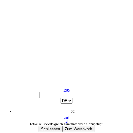
logo
DE
cart
0
Artikel wurde erfolgreich zum Warenkorb hinzugefügt.
Schliessen
Zum Warenkorb