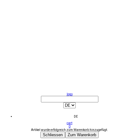
logo
DE
cart
0
Artikel wurde erfolgreich zum Warenkorb hinzugefügt.
Schliessen
Zum Warenkorb