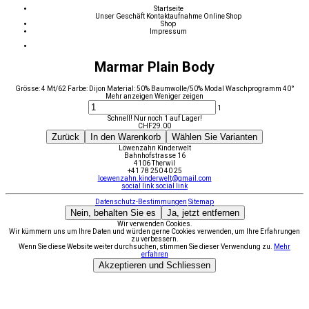
Startseite
Unser Geschäft
Kontaktaufnahme
Online Shop
Shop
Impressum
Marmar Plain Body
Grösse: 4 Mt/62 Farbe: Dijon Material: 50% Baumwolle/50% Modal Waschprogramm 40°
Mehr anzeigen
Weniger zeigen
1
Schnell! Nur noch 1 auf Lager!
CHF
29.00
Zurück
In den Warenkorb
Wählen Sie Varianten
Löwenzahn Kinderwelt
Bahnhofstrasse 16
4106 Therwil
+41 78 250 40 25
loewenzahn.kinderwelt@gmail.com
social link
social link
Datenschutz-Bestimmungen
Sitemap
Nein, behalten Sie es
Ja, jetzt entfernen
Wir verwenden Cookies.
Wir kümmern uns um Ihre Daten und würden gerne Cookies verwenden, um Ihre Erfahrungen
zu verbessern.
Wenn Sie diese Website weiter durchsuchen, stimmen Sie dieser Verwendung zu.
Mehr
erfahren
Akzeptieren und Schliessen