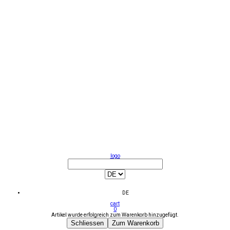
logo
DE
cart
0
Artikel wurde erfolgreich zum Warenkorb hinzugefügt.
Schliessen
Zum Warenkorb