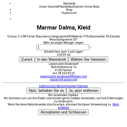
Startseite
Unser Geschäft
Kontaktaufnahme
Online Shop
Shop
Impressum
Marmar Dalma, Kleid
Grösse: 3 J/98 Farbe: Blau/weiss/beige gestreift Material: 97% Baumwolle/ 3% Elastan
Waschprogramm 30°
Mehr anzeigen
Weniger zeigen
1
Schnell! Nur noch 1 auf Lager!
CHF
59.00
Zurück
In den Warenkorb
Wählen Sie Varianten
Löwenzahn Kinderwelt
Bahnhofstrasse 16
4106 Therwil
+41 78 250 40 25
loewenzahn.kinderwelt@gmail.com
social link
social link
Datenschutz-Bestimmungen
Sitemap
Nein, behalten Sie es
Ja, jetzt entfernen
Wir verwenden Cookies.
Wir kümmern uns um Ihre Daten und würden gerne Cookies verwenden, um Ihre Erfahrungen
zu verbessern.
Wenn Sie diese Website weiter durchsuchen, stimmen Sie dieser Verwendung zu.
Mehr
erfahren
Akzeptieren und Schliessen