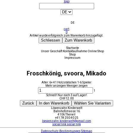
logo
DE
cart
0
Artikel wurde erfolgreich zum Warenkorb hinzugefügt.
Schliessen
Zum Warenkorb
Startseite
Unser Geschäft
Kontaktaufnahme
Online Shop
Shop
Impressum
Froschkönig, svoora, Mikado
Alter: 6+ 41 Holzstäbchen 1-6 Spieler
Mehr anzeigen
Weniger zeigen
1
Schnell! Nur noch 3 auf Lager!
CHF
12.00
Zurück
In den Warenkorb
Wählen Sie Varianten
Löwenzahn Kinderwelt
Bahnhofstrasse 16
4106 Therwil
+41 78 250 40 25
loewenzahn.kinderwelt@gmail.com
social link
social link
Datenschutz-Bestimmungen
Sitemap