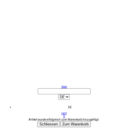
logo
DE
cart
0
Artikel wurde erfolgreich zum Warenkorb hinzugefügt.
Schliessen
Zum Warenkorb