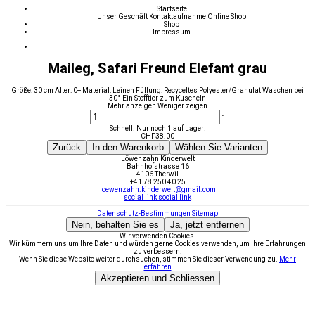
Startseite
Unser Geschäft
Kontaktaufnahme
Online Shop
Shop
Impressum
Maileg, Safari Freund Elefant grau
Größe: 30 cm Alter: 0+ Material: Leinen Füllung: Recyceltes Polyester/Granulat Waschen bei
30° Ein Stofftier zum Kuscheln
Mehr anzeigen
Weniger zeigen
1
Schnell! Nur noch 1 auf Lager!
CHF
38.00
Zurück
In den Warenkorb
Wählen Sie Varianten
Löwenzahn Kinderwelt
Bahnhofstrasse 16
4106 Therwil
+41 78 250 40 25
loewenzahn.kinderwelt@gmail.com
social link
social link
Datenschutz-Bestimmungen
Sitemap
Nein, behalten Sie es
Ja, jetzt entfernen
Wir verwenden Cookies.
Wir kümmern uns um Ihre Daten und würden gerne Cookies verwenden, um Ihre Erfahrungen
zu verbessern.
Wenn Sie diese Website weiter durchsuchen, stimmen Sie dieser Verwendung zu.
Mehr
erfahren
Akzeptieren und Schliessen