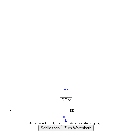
logo
DE
cart
0
Artikel wurde erfolgreich zum Warenkorb hinzugefügt.
Schliessen
Zum Warenkorb