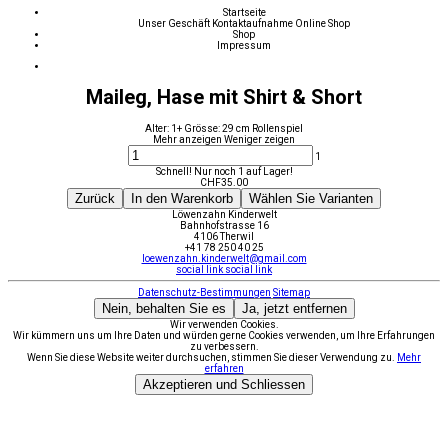
Startseite
Unser Geschäft
Kontaktaufnahme
Online Shop
Shop
Impressum
Maileg, Hase mit Shirt & Short
Alter: 1+ Grösse: 29 cm Rollenspiel
Mehr anzeigen
Weniger zeigen
1
Schnell! Nur noch 1 auf Lager!
CHF
35.00
Zurück
In den Warenkorb
Wählen Sie Varianten
Löwenzahn Kinderwelt
Bahnhofstrasse 16
4106 Therwil
+41 78 250 40 25
loewenzahn.kinderwelt@gmail.com
social link
social link
Datenschutz-Bestimmungen
Sitemap
Nein, behalten Sie es
Ja, jetzt entfernen
Wir verwenden Cookies.
Wir kümmern uns um Ihre Daten und würden gerne Cookies verwenden, um Ihre Erfahrungen
zu verbessern.
Wenn Sie diese Website weiter durchsuchen, stimmen Sie dieser Verwendung zu.
Mehr
erfahren
Akzeptieren und Schliessen