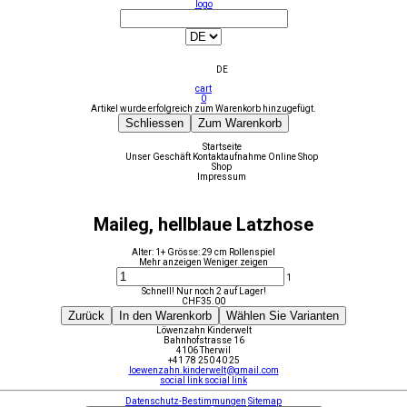
logo
DE
cart
0
Artikel wurde erfolgreich zum Warenkorb hinzugefügt.
Schliessen
Zum Warenkorb
Startseite
Unser Geschäft
Kontaktaufnahme
Online Shop
Shop
Impressum
Maileg, hellblaue Latzhose
Alter: 1+ Grösse: 29 cm Rollenspiel
Mehr anzeigen
Weniger zeigen
1
Schnell! Nur noch 2 auf Lager!
CHF
35.00
Zurück
In den Warenkorb
Wählen Sie Varianten
Löwenzahn Kinderwelt
Bahnhofstrasse 16
4106 Therwil
+41 78 250 40 25
loewenzahn.kinderwelt@gmail.com
social link
social link
Datenschutz-Bestimmungen
Sitemap