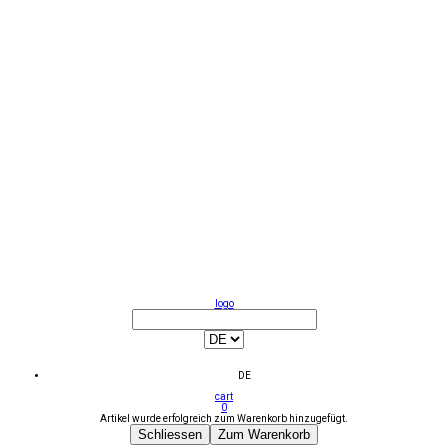
logo
DE
cart
0
Artikel wurde erfolgreich zum Warenkorb hinzugefügt.
Schliessen
Zum Warenkorb