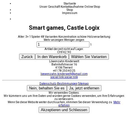
Startseite
Unser Geschäft
Kontaktaufnahme
Online Shop
Shop
Impressum
Smart games, Castle Logix
Alter: 3+ 1 Spieler 48 Varianten Konzentration schöne Holzverarbeitung
Mehr anzeigen
Weniger zeigen
1
Artikel derzeit nicht auf Lager.
CHF
42.90
Zurück
In den Warenkorb
Wählen Sie Varianten
Löwenzahn Kinderwelt
Bahnhofstrasse 16
4106 Therwil
+41 78 250 40 25
loewenzahn.kinderwelt@gmail.com
social link
social link
Datenschutz-Bestimmungen
Sitemap
Nein, behalten Sie es
Ja, jetzt entfernen
Wir verwenden Cookies.
Wir kümmern uns um Ihre Daten und würden gerne Cookies verwenden, um Ihre Erfahrungen
zu verbessern.
Wenn Sie diese Website weiter durchsuchen, stimmen Sie dieser Verwendung zu.
Mehr
erfahren
Akzeptieren und Schliessen