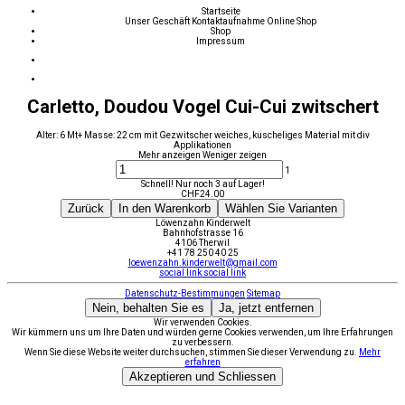
Startseite
Unser Geschäft
Kontaktaufnahme
Online Shop
Shop
Impressum
Carletto, Doudou Vogel Cui-Cui zwitschert
Alter: 6 Mt+ Masse: 22 cm mit Gezwitscher weiches, kuscheliges Material mit div
Applikationen
Mehr anzeigen
Weniger zeigen
1
Schnell! Nur noch 3 auf Lager!
CHF
24.00
Zurück
In den Warenkorb
Wählen Sie Varianten
Löwenzahn Kinderwelt
Bahnhofstrasse 16
4106 Therwil
+41 78 250 40 25
loewenzahn.kinderwelt@gmail.com
social link
social link
Datenschutz-Bestimmungen
Sitemap
Nein, behalten Sie es
Ja, jetzt entfernen
Wir verwenden Cookies.
Wir kümmern uns um Ihre Daten und würden gerne Cookies verwenden, um Ihre Erfahrungen
zu verbessern.
Wenn Sie diese Website weiter durchsuchen, stimmen Sie dieser Verwendung zu.
Mehr
erfahren
Akzeptieren und Schliessen