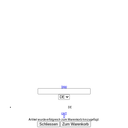
logo
DE
cart
0
Artikel wurde erfolgreich zum Warenkorb hinzugefügt.
Schliessen
Zum Warenkorb