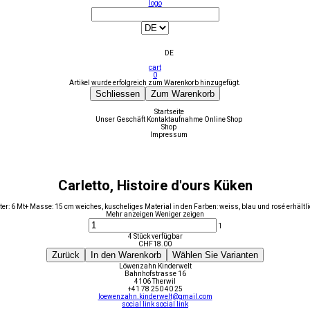
logo
DE
cart
0
Artikel wurde erfolgreich zum Warenkorb hinzugefügt.
Schliessen
Zum Warenkorb
Startseite
Unser Geschäft
Kontaktaufnahme
Online Shop
Shop
Impressum
Carletto, Histoire d'ours Küken
ter: 6 Mt+ Masse: 15 cm weiches, kuscheliges Material in den Farben: weiss, blau und rosé erhältl
Mehr anzeigen
Weniger zeigen
1
4 Stück verfügbar
CHF
18.00
Zurück
In den Warenkorb
Wählen Sie Varianten
Löwenzahn Kinderwelt
Bahnhofstrasse 16
4106 Therwil
+41 78 250 40 25
loewenzahn.kinderwelt@gmail.com
social link
social link