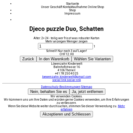
Startseite
Unser Geschäft
Kontaktaufnahme
Online Shop
Shop
Impressum
Djeco puzzle Duo, Schatten
Alter: 2+ 24 - teilig wer frisst was robuster Karton
Mehr anzeigen
Weniger zeigen
1
Schnell! Nur noch 3 auf Lager!
CHF
12.00
Zurück
In den Warenkorb
Wählen Sie Varianten
Löwenzahn Kinderwelt
Bahnhofstrasse 16
4106 Therwil
+41 78 250 40 25
loewenzahn.kinderwelt@gmail.com
social link
social link
Datenschutz-Bestimmungen
Sitemap
Nein, behalten Sie es
Ja, jetzt entfernen
Wir verwenden Cookies.
Wir kümmern uns um Ihre Daten und würden gerne Cookies verwenden, um Ihre Erfahrungen
zu verbessern.
Wenn Sie diese Website weiter durchsuchen, stimmen Sie dieser Verwendung zu.
Mehr
erfahren
Akzeptieren und Schliessen