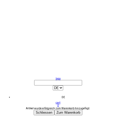
logo
DE
cart
0
Artikel wurde erfolgreich zum Warenkorb hinzugefügt.
Schliessen
Zum Warenkorb