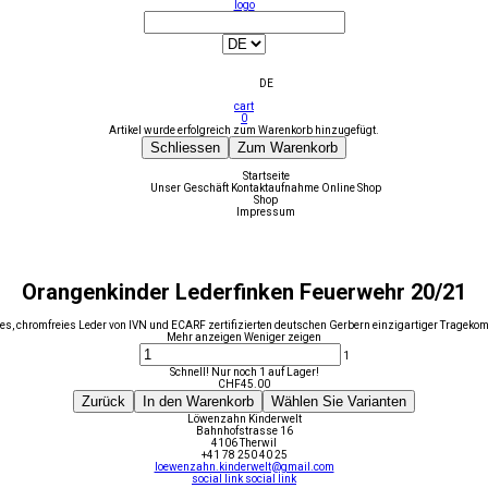
logo
DE
cart
0
Artikel wurde erfolgreich zum Warenkorb hinzugefügt.
Schliessen
Zum Warenkorb
Startseite
Unser Geschäft
Kontaktaufnahme
Online Shop
Shop
Impressum
Orangenkinder Lederfinken Feuerwehr 20/21
es, chromfreies Leder von IVN und ECARF zertifizierten deutschen Gerbern einzigartiger Tragekom
Mehr anzeigen
Weniger zeigen
1
Schnell! Nur noch 1 auf Lager!
CHF
45.00
Zurück
In den Warenkorb
Wählen Sie Varianten
Löwenzahn Kinderwelt
Bahnhofstrasse 16
4106 Therwil
+41 78 250 40 25
loewenzahn.kinderwelt@gmail.com
social link
social link