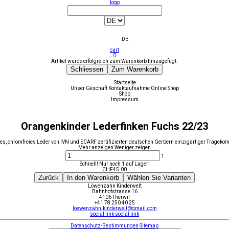
logo
DE
cart
0
Artikel wurde erfolgreich zum Warenkorb hinzugefügt.
Schliessen
Zum Warenkorb
Startseite
Unser Geschäft
Kontaktaufnahme
Online Shop
Shop
Impressum
Orangenkinder Lederfinken Fuchs 22/23
es, chromfreies Leder von IVN und ECARF zertifizierten deutschen Gerbern einzigartiger Tragekom
Mehr anzeigen
Weniger zeigen
1
Schnell! Nur noch 1 auf Lager!
CHF
45.00
Zurück
In den Warenkorb
Wählen Sie Varianten
Löwenzahn Kinderwelt
Bahnhofstrasse 16
4106 Therwil
+41 78 250 40 25
loewenzahn.kinderwelt@gmail.com
social link
social link
Datenschutz-Bestimmungen
Sitemap