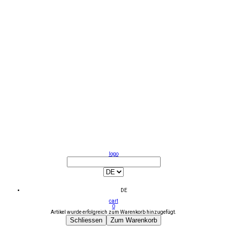
logo
DE
cart
0
Artikel wurde erfolgreich zum Warenkorb hinzugefügt.
Schliessen
Zum Warenkorb