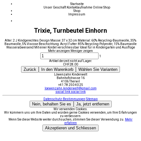
Startseite
Unser Geschäft
Kontaktaufnahme
Online Shop
Shop
Impressum
Trixie, Turnbeutel Einhorn
Alter: 2 J Kindgerechtes Design Masse: 37 x 32 cm Material: 60% Recycling-Baumwolle, 35%
Baumwolle, 5% Viscose Beschichtung: Acryl Futter: 85% Recycling-Polyester, 15% Baumwolle
Wasserabweisend Mit einer Kordel verschliessbar Ideal für in Kindergarten und Ausflüge
Mehr anzeigen
Weniger zeigen
1
Artikel derzeit nicht auf Lager.
CHF
28.00
Zurück
In den Warenkorb
Wählen Sie Varianten
Löwenzahn Kinderwelt
Bahnhofstrasse 16
4106 Therwil
+41 78 250 40 25
loewenzahn.kinderwelt@gmail.com
social link
social link
Datenschutz-Bestimmungen
Sitemap
Nein, behalten Sie es
Ja, jetzt entfernen
Wir verwenden Cookies.
Wir kümmern uns um Ihre Daten und würden gerne Cookies verwenden, um Ihre Erfahrungen
zu verbessern.
Wenn Sie diese Website weiter durchsuchen, stimmen Sie dieser Verwendung zu.
Mehr
erfahren
Akzeptieren und Schliessen