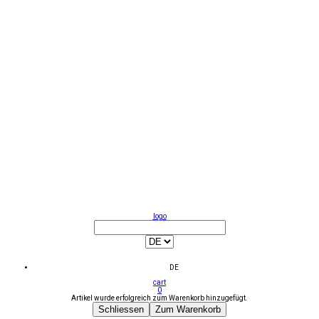
logo
DE
cart
0
Artikel wurde erfolgreich zum Warenkorb hinzugefügt.
Schliessen
Zum Warenkorb