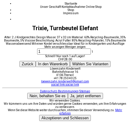
Startseite
Unser Geschäft
Kontaktaufnahme
Online Shop
Shop
Impressum
Trixie, Turnbeutel Elefant
Alter: 2 J Kindgerechtes Design Masse: 37 x 32 cm Material: 60% Recycling-Baumwolle, 35%
Baumwolle, 5% Viscose Beschichtung: Acryl Futter: 85% Recycling-Polyester, 15% Baumwolle
Wasserabweisend Mit einer Kordel verschliessbar Ideal für in Kindergarten und Ausflüge
Mehr anzeigen
Weniger zeigen
1
Schnell! Nur noch 1 auf Lager!
CHF
28.00
Zurück
In den Warenkorb
Wählen Sie Varianten
Löwenzahn Kinderwelt
Bahnhofstrasse 16
4106 Therwil
+41 78 250 40 25
loewenzahn.kinderwelt@gmail.com
social link
social link
Datenschutz-Bestimmungen
Sitemap
Nein, behalten Sie es
Ja, jetzt entfernen
Wir verwenden Cookies.
Wir kümmern uns um Ihre Daten und würden gerne Cookies verwenden, um Ihre Erfahrungen
zu verbessern.
Wenn Sie diese Website weiter durchsuchen, stimmen Sie dieser Verwendung zu.
Mehr
erfahren
Akzeptieren und Schliessen