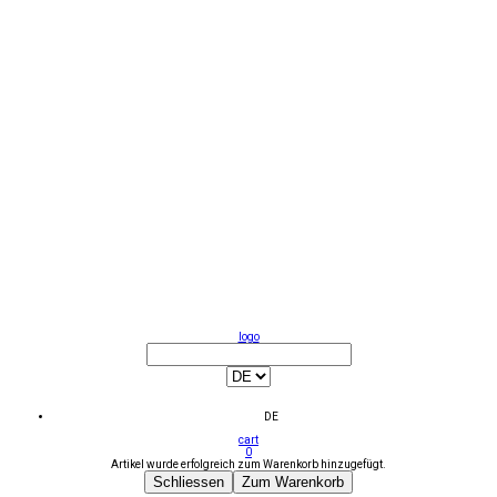
logo
DE
cart
0
Artikel wurde erfolgreich zum Warenkorb hinzugefügt.
Schliessen
Zum Warenkorb