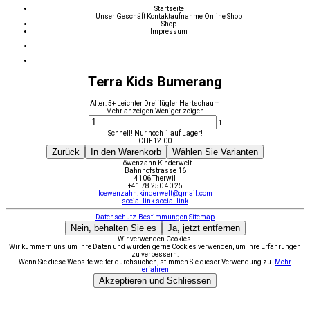
Startseite
Unser Geschäft
Kontaktaufnahme
Online Shop
Shop
Impressum
Terra Kids Bumerang
Alter: 5+ Leichter Dreiflügler Hartschaum
Mehr anzeigen
Weniger zeigen
1
Schnell! Nur noch 1 auf Lager!
CHF
12.00
Zurück
In den Warenkorb
Wählen Sie Varianten
Löwenzahn Kinderwelt
Bahnhofstrasse 16
4106 Therwil
+41 78 250 40 25
loewenzahn.kinderwelt@gmail.com
social link
social link
Datenschutz-Bestimmungen
Sitemap
Nein, behalten Sie es
Ja, jetzt entfernen
Wir verwenden Cookies.
Wir kümmern uns um Ihre Daten und würden gerne Cookies verwenden, um Ihre Erfahrungen
zu verbessern.
Wenn Sie diese Website weiter durchsuchen, stimmen Sie dieser Verwendung zu.
Mehr
erfahren
Akzeptieren und Schliessen