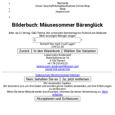
Startseite
Unser Geschäft
Kontaktaufnahme
Online Shop
Shop
Impressum
Bilderbuch: Mäusesommer Bärenglück
Alter: ab 3J Verlag: G&G Thema: Am schönsten Sommertag ein Picknick am Badesee
Mehr anzeigen
Weniger zeigen
1
Schnell! Nur noch 2 auf Lager!
CHF
23.00
Zurück
In den Warenkorb
Wählen Sie Varianten
Löwenzahn Kinderwelt
Bahnhofstrasse 16
4106 Therwil
+41 78 250 40 25
loewenzahn.kinderwelt@gmail.com
social link
social link
Datenschutz-Bestimmungen
Sitemap
Nein, behalten Sie es
Ja, jetzt entfernen
Wir verwenden Cookies.
Wir kümmern uns um Ihre Daten und würden gerne Cookies verwenden, um Ihre Erfahrungen
zu verbessern.
Wenn Sie diese Website weiter durchsuchen, stimmen Sie dieser Verwendung zu.
Mehr
erfahren
Akzeptieren und Schliessen