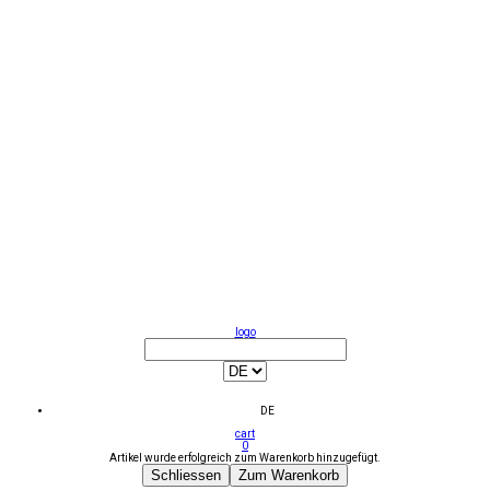
logo
DE
cart
0
Artikel wurde erfolgreich zum Warenkorb hinzugefügt.
Schliessen
Zum Warenkorb