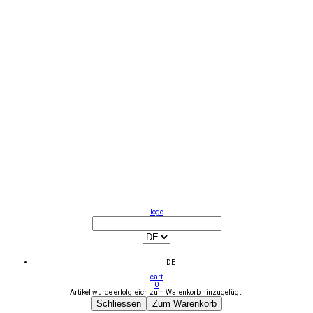
logo
DE
cart
0
Artikel wurde erfolgreich zum Warenkorb hinzugefügt.
Schliessen
Zum Warenkorb