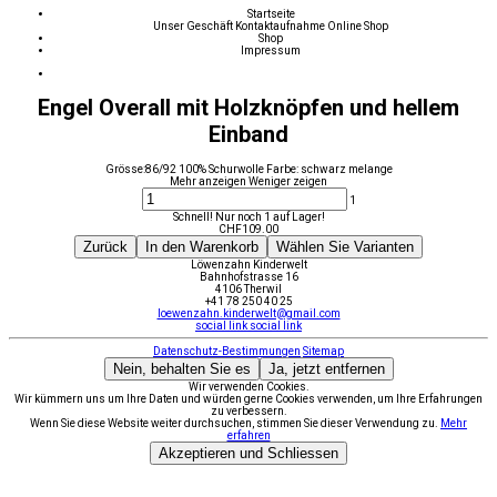
Startseite
Unser Geschäft
Kontaktaufnahme
Online Shop
Shop
Impressum
Engel Overall mit Holzknöpfen und hellem
Einband
Grösse:86/92 100% Schurwolle Farbe: schwarz melange
Mehr anzeigen
Weniger zeigen
1
Schnell! Nur noch 1 auf Lager!
CHF
109.00
Zurück
In den Warenkorb
Wählen Sie Varianten
Löwenzahn Kinderwelt
Bahnhofstrasse 16
4106 Therwil
+41 78 250 40 25
loewenzahn.kinderwelt@gmail.com
social link
social link
Datenschutz-Bestimmungen
Sitemap
Nein, behalten Sie es
Ja, jetzt entfernen
Wir verwenden Cookies.
Wir kümmern uns um Ihre Daten und würden gerne Cookies verwenden, um Ihre Erfahrungen
zu verbessern.
Wenn Sie diese Website weiter durchsuchen, stimmen Sie dieser Verwendung zu.
Mehr
erfahren
Akzeptieren und Schliessen