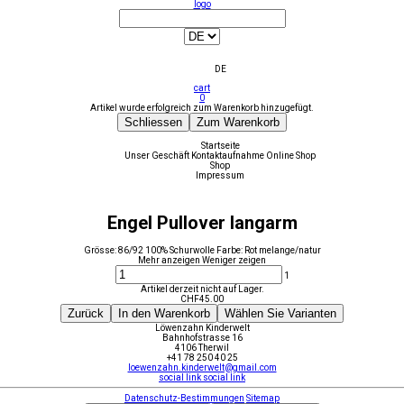
logo
DE
cart
0
Artikel wurde erfolgreich zum Warenkorb hinzugefügt.
Schliessen
Zum Warenkorb
Startseite
Unser Geschäft
Kontaktaufnahme
Online Shop
Shop
Impressum
Engel Pullover langarm
Grösse: 86/92 100% Schurwolle Farbe: Rot melange/natur
Mehr anzeigen
Weniger zeigen
1
Artikel derzeit nicht auf Lager.
CHF
45.00
Zurück
In den Warenkorb
Wählen Sie Varianten
Löwenzahn Kinderwelt
Bahnhofstrasse 16
4106 Therwil
+41 78 250 40 25
loewenzahn.kinderwelt@gmail.com
social link
social link
Datenschutz-Bestimmungen
Sitemap