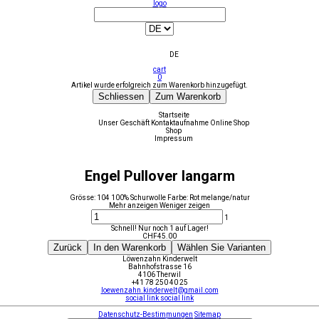
logo
DE
cart
0
Artikel wurde erfolgreich zum Warenkorb hinzugefügt.
Schliessen
Zum Warenkorb
Startseite
Unser Geschäft
Kontaktaufnahme
Online Shop
Shop
Impressum
Engel Pullover langarm
Grösse: 104 100% Schurwolle Farbe: Rot melange/natur
Mehr anzeigen
Weniger zeigen
1
Schnell! Nur noch 1 auf Lager!
CHF
45.00
Zurück
In den Warenkorb
Wählen Sie Varianten
Löwenzahn Kinderwelt
Bahnhofstrasse 16
4106 Therwil
+41 78 250 40 25
loewenzahn.kinderwelt@gmail.com
social link
social link
Datenschutz-Bestimmungen
Sitemap