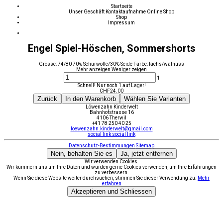
Startseite
Unser Geschäft
Kontaktaufnahme
Online Shop
Shop
Impressum
Engel Spiel-Höschen, Sommershorts
Grösse: 74/80 70% Schurwolle/30% Seide Farbe: lachs/walnuss
Mehr anzeigen
Weniger zeigen
1
Schnell! Nur noch 1 auf Lager!
CHF
24.00
Zurück
In den Warenkorb
Wählen Sie Varianten
Löwenzahn Kinderwelt
Bahnhofstrasse 16
4106 Therwil
+41 78 250 40 25
loewenzahn.kinderwelt@gmail.com
social link
social link
Datenschutz-Bestimmungen
Sitemap
Nein, behalten Sie es
Ja, jetzt entfernen
Wir verwenden Cookies.
Wir kümmern uns um Ihre Daten und würden gerne Cookies verwenden, um Ihre Erfahrungen
zu verbessern.
Wenn Sie diese Website weiter durchsuchen, stimmen Sie dieser Verwendung zu.
Mehr
erfahren
Akzeptieren und Schliessen