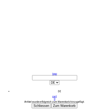
logo
DE
cart
0
Artikel wurde erfolgreich zum Warenkorb hinzugefügt.
Schliessen
Zum Warenkorb