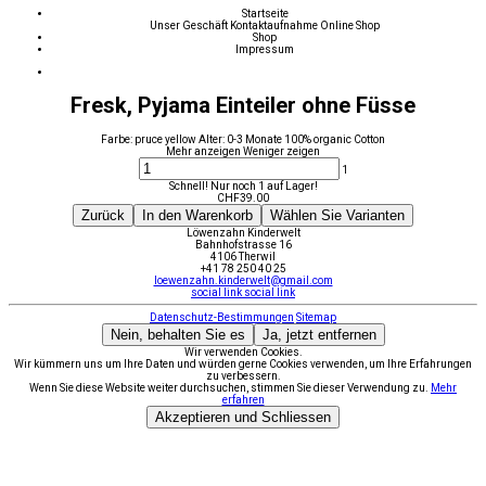
Startseite
Unser Geschäft
Kontaktaufnahme
Online Shop
Shop
Impressum
Fresk, Pyjama Einteiler ohne Füsse
Farbe: pruce yellow Alter: 0-3 Monate 100% organic Cotton
Mehr anzeigen
Weniger zeigen
1
Schnell! Nur noch 1 auf Lager!
CHF
39.00
Zurück
In den Warenkorb
Wählen Sie Varianten
Löwenzahn Kinderwelt
Bahnhofstrasse 16
4106 Therwil
+41 78 250 40 25
loewenzahn.kinderwelt@gmail.com
social link
social link
Datenschutz-Bestimmungen
Sitemap
Nein, behalten Sie es
Ja, jetzt entfernen
Wir verwenden Cookies.
Wir kümmern uns um Ihre Daten und würden gerne Cookies verwenden, um Ihre Erfahrungen
zu verbessern.
Wenn Sie diese Website weiter durchsuchen, stimmen Sie dieser Verwendung zu.
Mehr
erfahren
Akzeptieren und Schliessen