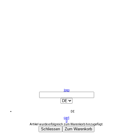
logo
DE
cart
0
Artikel wurde erfolgreich zum Warenkorb hinzugefügt.
Schliessen
Zum Warenkorb