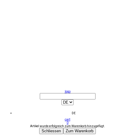
logo
DE
cart
0
Artikel wurde erfolgreich zum Warenkorb hinzugefügt.
Schliessen
Zum Warenkorb