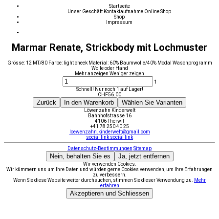
Startseite
Unser Geschäft
Kontaktaufnahme
Online Shop
Shop
Impressum
Marmar Renate, Strickbody mit Lochmuster
Grösse: 12 MT/80 Farbe: light cheek Material: 60% Baumwolle/40% Modal Waschprogramm
Wolle oder Hand
Mehr anzeigen
Weniger zeigen
1
Schnell! Nur noch 1 auf Lager!
CHF
56.00
Zurück
In den Warenkorb
Wählen Sie Varianten
Löwenzahn Kinderwelt
Bahnhofstrasse 16
4106 Therwil
+41 78 250 40 25
loewenzahn.kinderwelt@gmail.com
social link
social link
Datenschutz-Bestimmungen
Sitemap
Nein, behalten Sie es
Ja, jetzt entfernen
Wir verwenden Cookies.
Wir kümmern uns um Ihre Daten und würden gerne Cookies verwenden, um Ihre Erfahrungen
zu verbessern.
Wenn Sie diese Website weiter durchsuchen, stimmen Sie dieser Verwendung zu.
Mehr
erfahren
Akzeptieren und Schliessen