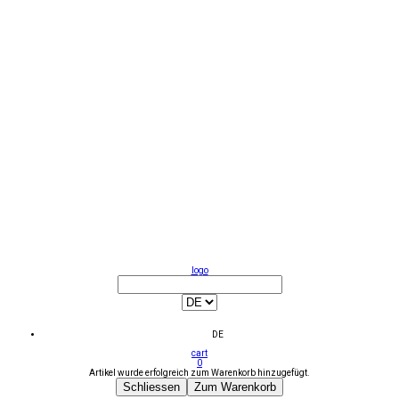
logo
DE
cart
0
Artikel wurde erfolgreich zum Warenkorb hinzugefügt.
Schliessen
Zum Warenkorb