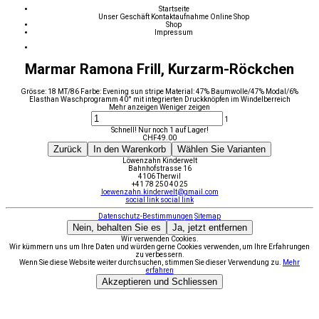
Startseite
Unser Geschäft
Kontaktaufnahme
Online Shop
Shop
Impressum
Marmar Ramona Frill, Kurzarm-Röckchen
Grösse: 18 MT/86 Farbe: Evening sun stripe Material: 47% Baumwolle/47% Modal/6%
Elasthan Waschprogramm 40° mit integrierten Druckknöpfen im Windelberreich
Mehr anzeigen
Weniger zeigen
1
Schnell! Nur noch 1 auf Lager!
CHF
49.00
Zurück
In den Warenkorb
Wählen Sie Varianten
Löwenzahn Kinderwelt
Bahnhofstrasse 16
4106 Therwil
+41 78 250 40 25
loewenzahn.kinderwelt@gmail.com
social link
social link
Datenschutz-Bestimmungen
Sitemap
Nein, behalten Sie es
Ja, jetzt entfernen
Wir verwenden Cookies.
Wir kümmern uns um Ihre Daten und würden gerne Cookies verwenden, um Ihre Erfahrungen
zu verbessern.
Wenn Sie diese Website weiter durchsuchen, stimmen Sie dieser Verwendung zu.
Mehr
erfahren
Akzeptieren und Schliessen