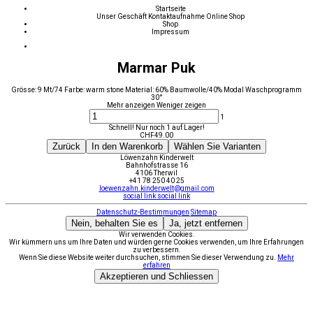
Startseite
Unser Geschäft
Kontaktaufnahme
Online Shop
Shop
Impressum
Marmar Puk
Grösse: 9 Mt/74 Farbe: warm stone Material: 60% Baumwolle/40% Modal Waschprogramm
30°
Mehr anzeigen
Weniger zeigen
1
Schnell! Nur noch 1 auf Lager!
CHF
49.00
Zurück
In den Warenkorb
Wählen Sie Varianten
Löwenzahn Kinderwelt
Bahnhofstrasse 16
4106 Therwil
+41 78 250 40 25
loewenzahn.kinderwelt@gmail.com
social link
social link
Datenschutz-Bestimmungen
Sitemap
Nein, behalten Sie es
Ja, jetzt entfernen
Wir verwenden Cookies.
Wir kümmern uns um Ihre Daten und würden gerne Cookies verwenden, um Ihre Erfahrungen
zu verbessern.
Wenn Sie diese Website weiter durchsuchen, stimmen Sie dieser Verwendung zu.
Mehr
erfahren
Akzeptieren und Schliessen