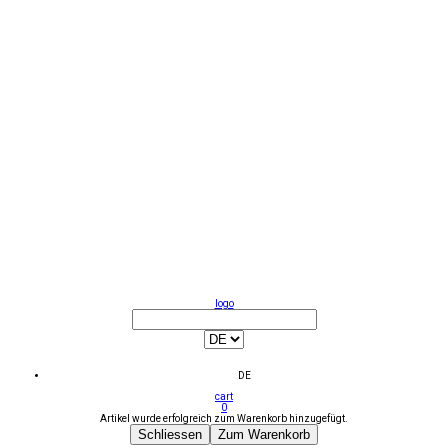
logo
DE
cart
0
Artikel wurde erfolgreich zum Warenkorb hinzugefügt.
Schliessen
Zum Warenkorb