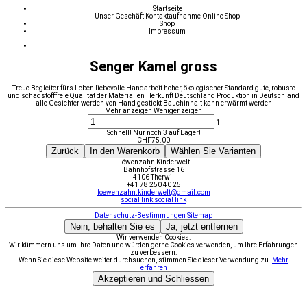
Startseite
Unser Geschäft
Kontaktaufnahme
Online Shop
Shop
Impressum
Senger Kamel gross
Treue Begleiter fürs Leben liebevolle Handarbeit hoher, ökologischer Standard gute, robuste
und schadstofffreie Qualität der Materialien Herkunft Deutschland Produktion in Deutschland
alle Gesichter werden von Hand gestickt Bauchinhalt kann erwärmt werden
Mehr anzeigen
Weniger zeigen
1
Schnell! Nur noch 3 auf Lager!
CHF
75.00
Zurück
In den Warenkorb
Wählen Sie Varianten
Löwenzahn Kinderwelt
Bahnhofstrasse 16
4106 Therwil
+41 78 250 40 25
loewenzahn.kinderwelt@gmail.com
social link
social link
Datenschutz-Bestimmungen
Sitemap
Nein, behalten Sie es
Ja, jetzt entfernen
Wir verwenden Cookies.
Wir kümmern uns um Ihre Daten und würden gerne Cookies verwenden, um Ihre Erfahrungen
zu verbessern.
Wenn Sie diese Website weiter durchsuchen, stimmen Sie dieser Verwendung zu.
Mehr
erfahren
Akzeptieren und Schliessen