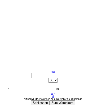
logo
DE
cart
0
Artikel wurde erfolgreich zum Warenkorb hinzugefügt.
Schliessen
Zum Warenkorb