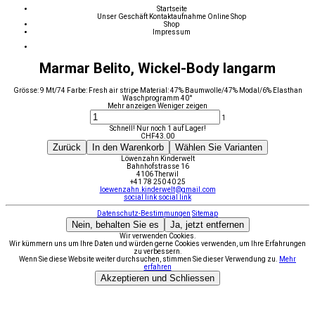
Startseite
Unser Geschäft
Kontaktaufnahme
Online Shop
Shop
Impressum
Marmar Belito, Wickel-Body langarm
Grösse: 9 Mt/74 Farbe: Fresh air stripe Material: 47% Baumwolle/47% Modal/6% Elasthan
Waschprogramm 40°
Mehr anzeigen
Weniger zeigen
1
Schnell! Nur noch 1 auf Lager!
CHF
43.00
Zurück
In den Warenkorb
Wählen Sie Varianten
Löwenzahn Kinderwelt
Bahnhofstrasse 16
4106 Therwil
+41 78 250 40 25
loewenzahn.kinderwelt@gmail.com
social link
social link
Datenschutz-Bestimmungen
Sitemap
Nein, behalten Sie es
Ja, jetzt entfernen
Wir verwenden Cookies.
Wir kümmern uns um Ihre Daten und würden gerne Cookies verwenden, um Ihre Erfahrungen
zu verbessern.
Wenn Sie diese Website weiter durchsuchen, stimmen Sie dieser Verwendung zu.
Mehr
erfahren
Akzeptieren und Schliessen