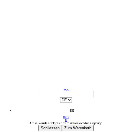
logo
DE
cart
0
Artikel wurde erfolgreich zum Warenkorb hinzugefügt.
Schliessen
Zum Warenkorb