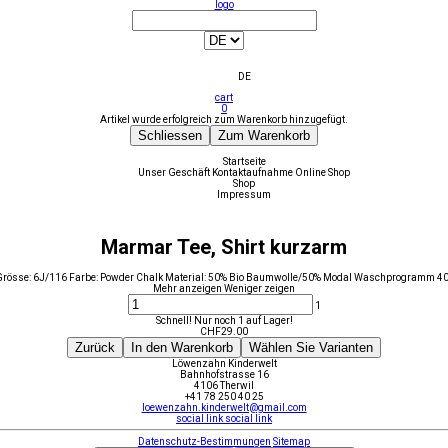
logo
DE
cart
0
Artikel wurde erfolgreich zum Warenkorb hinzugefügt.
Schliessen
Zum Warenkorb
Startseite
Unser Geschäft
Kontaktaufnahme
Online Shop
Shop
Impressum
Marmar Tee, Shirt kurzarm
rösse: 6J/116 Farbe: Powder Chalk Material: 50% Bio Baumwolle/50% Modal Waschprogramm 4
Mehr anzeigen
Weniger zeigen
1
Schnell! Nur noch 1 auf Lager!
CHF
29.00
Zurück
In den Warenkorb
Wählen Sie Varianten
Löwenzahn Kinderwelt
Bahnhofstrasse 16
4106 Therwil
+41 78 250 40 25
loewenzahn.kinderwelt@gmail.com
social link
social link
Datenschutz-Bestimmungen
Sitemap