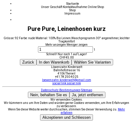
Startseite
Unser Geschäft
Kontaktaufnahme
Online Shop
Shop
Impressum
Pure Pure, Leinenhosen kurz
Grösse: 92 Farbe: nude Material: 100% Bio Leinen Waschprogramm 30° angenehmer, leichter
Tragkomfort
Mehr anzeigen
Weniger zeigen
1
Schnell! Nur noch 1 auf Lager!
CHF
45.00
Zurück
In den Warenkorb
Wählen Sie Varianten
Löwenzahn Kinderwelt
Bahnhofstrasse 16
4106 Therwil
+41 78 250 40 25
loewenzahn.kinderwelt@gmail.com
social link
social link
Datenschutz-Bestimmungen
Sitemap
Nein, behalten Sie es
Ja, jetzt entfernen
Wir verwenden Cookies.
Wir kümmern uns um Ihre Daten und würden gerne Cookies verwenden, um Ihre Erfahrungen
zu verbessern.
Wenn Sie diese Website weiter durchsuchen, stimmen Sie dieser Verwendung zu.
Mehr
erfahren
Akzeptieren und Schliessen