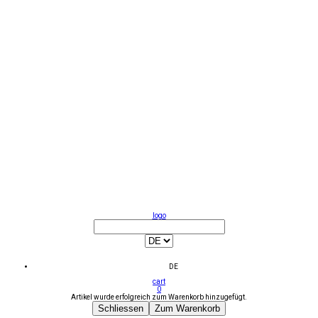
logo
DE
cart
0
Artikel wurde erfolgreich zum Warenkorb hinzugefügt.
Schliessen
Zum Warenkorb