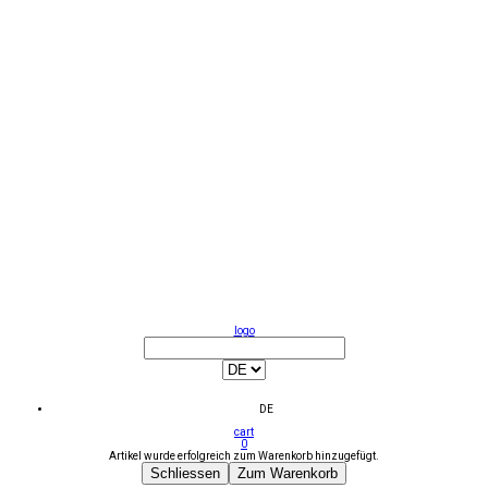
logo
DE
cart
0
Artikel wurde erfolgreich zum Warenkorb hinzugefügt.
Schliessen
Zum Warenkorb