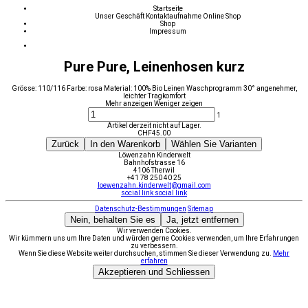
Startseite
Unser Geschäft
Kontaktaufnahme
Online Shop
Shop
Impressum
Pure Pure, Leinenhosen kurz
Grösse: 110/116 Farbe: rosa Material: 100% Bio Leinen Waschprogramm 30° angenehmer,
leichter Tragkomfort
Mehr anzeigen
Weniger zeigen
1
Artikel derzeit nicht auf Lager.
CHF
45.00
Zurück
In den Warenkorb
Wählen Sie Varianten
Löwenzahn Kinderwelt
Bahnhofstrasse 16
4106 Therwil
+41 78 250 40 25
loewenzahn.kinderwelt@gmail.com
social link
social link
Datenschutz-Bestimmungen
Sitemap
Nein, behalten Sie es
Ja, jetzt entfernen
Wir verwenden Cookies.
Wir kümmern uns um Ihre Daten und würden gerne Cookies verwenden, um Ihre Erfahrungen
zu verbessern.
Wenn Sie diese Website weiter durchsuchen, stimmen Sie dieser Verwendung zu.
Mehr
erfahren
Akzeptieren und Schliessen