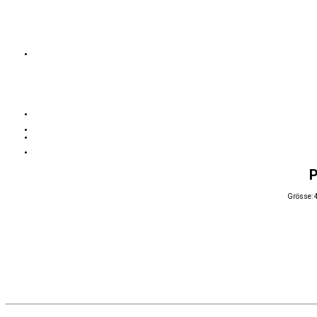
P
Grösse: 