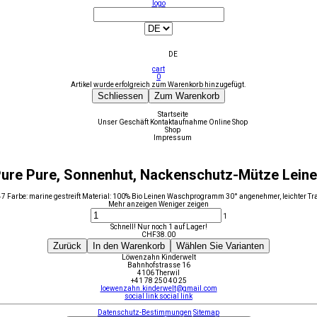
logo
DE
cart
0
Artikel wurde erfolgreich zum Warenkorb hinzugefügt.
Schliessen
Zum Warenkorb
Startseite
Unser Geschäft
Kontaktaufnahme
Online Shop
Shop
Impressum
ure Pure, Sonnenhut, Nackenschutz-Mütze Lein
47 Farbe: marine gestreift Material: 100% Bio Leinen Waschprogramm 30° angenehmer, leichter Tr
Mehr anzeigen
Weniger zeigen
1
Schnell! Nur noch 1 auf Lager!
CHF
38.00
Zurück
In den Warenkorb
Wählen Sie Varianten
Löwenzahn Kinderwelt
Bahnhofstrasse 16
4106 Therwil
+41 78 250 40 25
loewenzahn.kinderwelt@gmail.com
social link
social link
Datenschutz-Bestimmungen
Sitemap