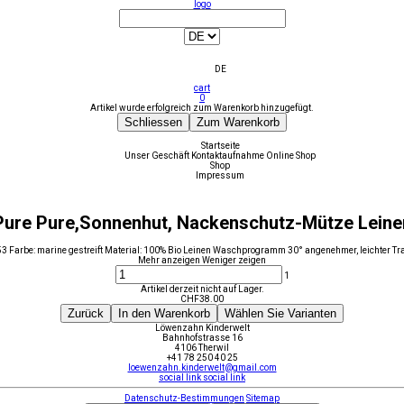
logo
DE
cart
0
Artikel wurde erfolgreich zum Warenkorb hinzugefügt.
Schliessen
Zum Warenkorb
Startseite
Unser Geschäft
Kontaktaufnahme
Online Shop
Shop
Impressum
Pure Pure,Sonnenhut, Nackenschutz-Mütze Leine
53 Farbe: marine gestreift Material: 100% Bio Leinen Waschprogramm 30° angenehmer, leichter Tr
Mehr anzeigen
Weniger zeigen
1
Artikel derzeit nicht auf Lager.
CHF
38.00
Zurück
In den Warenkorb
Wählen Sie Varianten
Löwenzahn Kinderwelt
Bahnhofstrasse 16
4106 Therwil
+41 78 250 40 25
loewenzahn.kinderwelt@gmail.com
social link
social link
Datenschutz-Bestimmungen
Sitemap