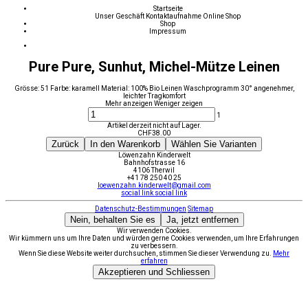
Startseite
Unser Geschäft
Kontaktaufnahme
Online Shop
Shop
Impressum
Pure Pure, Sunhut, Michel-Mütze Leinen
Grösse: 51 Farbe: karamell Material: 100% Bio Leinen Waschprogramm 30° angenehmer,
leichter Tragkomfort
Mehr anzeigen
Weniger zeigen
1
Artikel derzeit nicht auf Lager.
CHF
38.00
Zurück
In den Warenkorb
Wählen Sie Varianten
Löwenzahn Kinderwelt
Bahnhofstrasse 16
4106 Therwil
+41 78 250 40 25
loewenzahn.kinderwelt@gmail.com
social link
social link
Datenschutz-Bestimmungen
Sitemap
Nein, behalten Sie es
Ja, jetzt entfernen
Wir verwenden Cookies.
Wir kümmern uns um Ihre Daten und würden gerne Cookies verwenden, um Ihre Erfahrungen
zu verbessern.
Wenn Sie diese Website weiter durchsuchen, stimmen Sie dieser Verwendung zu.
Mehr
erfahren
Akzeptieren und Schliessen