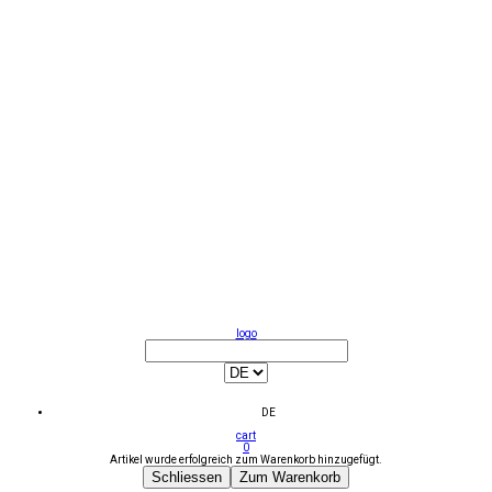
logo
DE
cart
0
Artikel wurde erfolgreich zum Warenkorb hinzugefügt.
Schliessen
Zum Warenkorb