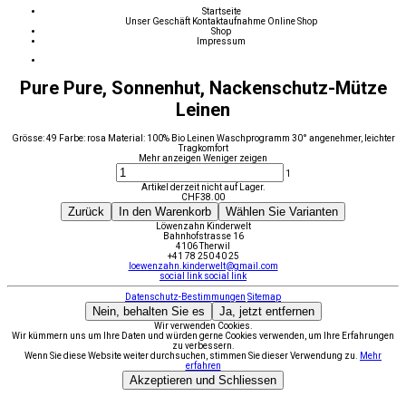
Startseite
Unser Geschäft
Kontaktaufnahme
Online Shop
Shop
Impressum
Pure Pure, Sonnenhut, Nackenschutz-Mütze
Leinen
Grösse: 49 Farbe: rosa Material: 100% Bio Leinen Waschprogramm 30° angenehmer, leichter
Tragkomfort
Mehr anzeigen
Weniger zeigen
1
Artikel derzeit nicht auf Lager.
CHF
38.00
Zurück
In den Warenkorb
Wählen Sie Varianten
Löwenzahn Kinderwelt
Bahnhofstrasse 16
4106 Therwil
+41 78 250 40 25
loewenzahn.kinderwelt@gmail.com
social link
social link
Datenschutz-Bestimmungen
Sitemap
Nein, behalten Sie es
Ja, jetzt entfernen
Wir verwenden Cookies.
Wir kümmern uns um Ihre Daten und würden gerne Cookies verwenden, um Ihre Erfahrungen
zu verbessern.
Wenn Sie diese Website weiter durchsuchen, stimmen Sie dieser Verwendung zu.
Mehr
erfahren
Akzeptieren und Schliessen