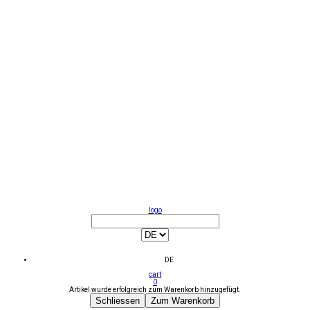
logo
DE
cart
0
Artikel wurde erfolgreich zum Warenkorb hinzugefügt.
Schliessen
Zum Warenkorb