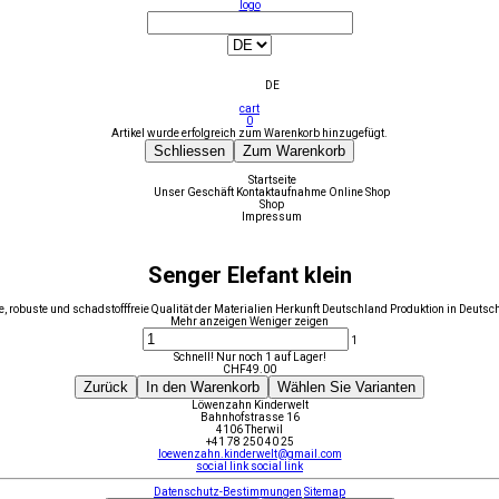
logo
DE
cart
0
Artikel wurde erfolgreich zum Warenkorb hinzugefügt.
Schliessen
Zum Warenkorb
Startseite
Unser Geschäft
Kontaktaufnahme
Online Shop
Shop
Impressum
Senger Elefant klein
ute, robuste und schadstofffreie Qualität der Materialien Herkunft Deutschland Produktion in Deu
Mehr anzeigen
Weniger zeigen
1
Schnell! Nur noch 1 auf Lager!
CHF
49.00
Zurück
In den Warenkorb
Wählen Sie Varianten
Löwenzahn Kinderwelt
Bahnhofstrasse 16
4106 Therwil
+41 78 250 40 25
loewenzahn.kinderwelt@gmail.com
social link
social link
Datenschutz-Bestimmungen
Sitemap